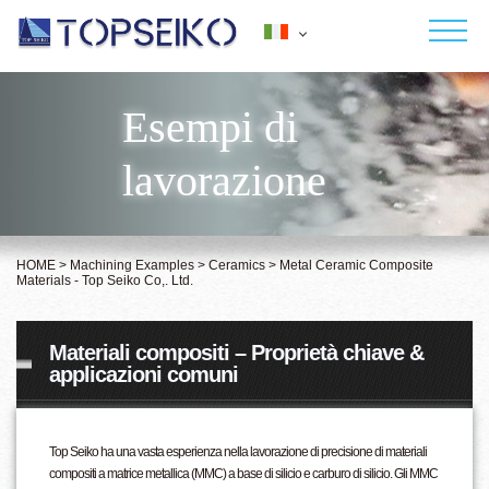
Japanese
English
Esempi di
INIZIO
Deutsch
lavorazione
Français
CHI SIAMO
Español
Italiano
SERVIZI
Polish
HOME
>
Machining Examples
>
Ceramics
>
Metal Ceramic Composite
Materials - Top Seiko Co,. Ltd.
ESEMPI DI LAVORAZIONE
CONTATTO
Materiali compositi – Proprietà chiave &
applicazioni comuni
NOTIZIE
Top Seiko ha una vasta esperienza nella lavorazione di precisione di materiali
compositi a matrice metallica (MMC) a base di silicio e carburo di silicio. Gli MMC