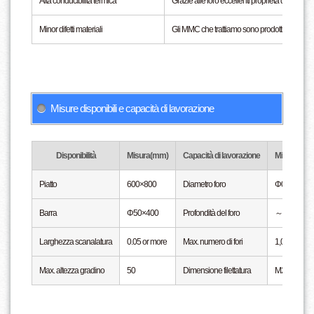
Alta conducibilità termica
Grazie alle loro eccellenti proprietà di conduz
Minor difetti materiali
Gli MMC che trattiamo sono prodotti con il met
Misure disponibili e capacità di lavorazione
Disponibilità
Misura(mm)
Capacità di lavorazione
Misura(mm
Piatto
600×800
Diametro foro
Φ0.05～
Barra
Φ50×400
Profondità del foro
～300
Larghezza scanalatura
0.05 or more
Max. numero di fori
1,000
Max. altezza gradino
50
Dimensione filettatura
M2 o di piu'