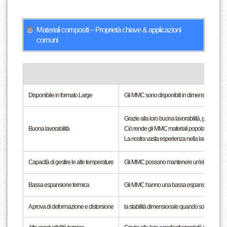
Materiali compositi – Proprietà chiave & applicazioni
comuni
Disponibile in formato Large
Gli MMC sono disponibili in dimensioni maggiori
Grazie alla loro buona lavorabilità, gli MMC sono
Buona lavorabilità
Ciò rende gli MMC materiali popolari per sostit
La nostra vasta esperienza nella lavorazione di 
Capacità di gestire le alte temperature
Gli MMC possono mantenere un'elevata resis
Bassa espansione termica
Gli MMC hanno una bassa espansione termi
A prova di deformazione e distorsione
la stabilità dimensionale quando sono sottopost