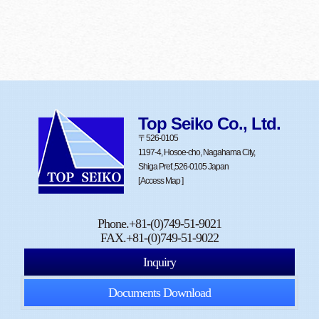
Top Seiko Co., Ltd.
〒526-0105
1197-4, Hosoe-cho, Nagahama City,
Shiga Pref.,526-0105 Japan
[ Access Map ]
Phone.+81-(0)749-51-9021
FAX.+81-(0)749-51-9022
Inquiry
Documents Download